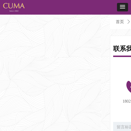
首页
ꄲ
联系
1802