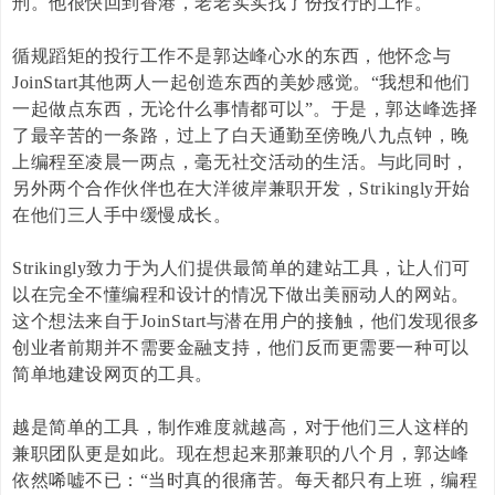
刑。他很快回到香港，老老实实找了份投行的工作。
循规蹈矩的投行工作不是郭达峰心水的东西，他怀念与
JoinStart
其他两人一起创造东西的美妙感觉。“我想和他们
一起做点东西，无论什么事情都可以”。于是，郭达峰选择
了最辛苦的一条路，过上了白天通勤至傍晚八九点钟，晚
上编程至凌晨一两点，毫无社交活动的生活。与此同时，
另外两个合作伙伴也在大洋彼岸兼职开发，
Strikingly
开始
在他们三人手中缓慢成长。
Strikingly
致力于为人们提供最简单的建站工具，让人们可
以在完全不懂编程和设计的情况下做出美丽动人的网站。
这个想法来自于
JoinStart
与潜在用户的接触，他们发现很多
创业者前期并不需要金融支持，他们反而更需要一种可以
简单地建设网页的工具。
越是简单的工具，制作难度就越高，对于他们三人这样的
兼职团队更是如此。现在想起来那兼职的八个月，郭达峰
依然唏嘘不已：“当时真的很痛苦。每天都只有上班，编程