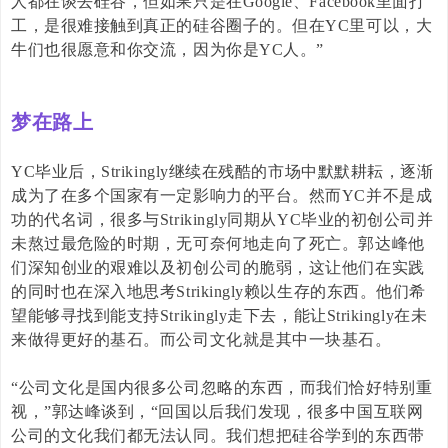
人都在谈去硅谷，但如果只是在
Google
、
Facebook
里面打
工，是很难接触到真正的硅谷圈子的。但在
YC
里可以，大
牛们也很愿意和你交流，因为你是
YC
人。”
梦在路上
YC
毕业后，
Strikingly
继续在残酷的市场中默默耕耘，逐渐
成为了在多个国家有一定影响力的平台。然而
YC
并不是成
功的代名词，很多与
Strikingly
同期从
YC
毕业的初创公司并
未熬过最危险的时期，无可奈何地走向了死亡。郭达峰他
们深知创业的艰难以及初创公司的脆弱，这让他们在实践
的同时也在深入地思考
Strikingly
赖以生存的东西。他们希
望能够寻找到能支持
Strikingly
走下去，能让
Strikingly
在未
来做得更好的基石。而公司文化就是其中一块基石。
“公司文化是国内很多公司忽略的东西，而我们恰好特别重
视，”郭达峰谈到，“回国以后我们发现，很多中国互联网
公司的文化我们都无法认同。我们想把硅谷学到的东西带