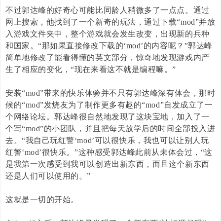
不过郭达峰的好奇心可能比同龄人稍微多了一点点。通过
网上搜索，他找到了一个新奇的玩法，通过下载“
mod
”并放
入游戏文件夹中，整个游戏就会发生改变，出现新的兵种
和国家。“那如果直接修改下载的‘
mod
’的内容呢？”郭达峰
简单地修改了能看得懂的英文部分，惊奇地发现游戏内产
生了相应的变化，“现在来看这不就是编程嘛。”
安装“
mod
”带来的快乐体验并不只有郭达峰深有体会，那时
候的“
mod
”发烧友为了制作更多有趣的“
mod
”自发成立了一
个网络论坛。郭达峰很自然地发现了这块宝地，加入了一
个写“
mod
”的小团队，并且把每天放学后的时间全部投入进
去。“我自己玩红警‘
mod
’可以很快乐，我也可以让别人玩
红警‘
mod
’很快乐。”这种感受郭达峰此前从未体会过，“这
是我第一次感受到我可以创造出新东西，而且这个新东西
还是人们可以使用的。”
这就是一切的开始。