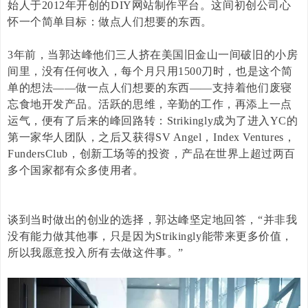
始人于
2012
年开创的
DIY
网站制作平台。这间初创公司心
怀一个简单目标：做点人们想要的东西。
3
年前，当郭达峰他们三人挤在美国旧金山一间破旧的小房
间里，没有任何收入，每个月只用
1500
刀时，也是这个简
单的想法——做一点人们想要的东西——支持着他们废寝
忘食地开发产品。活跃的思维，辛勤的工作，再添上一点
运气，便有了后来的峰回路转：
Strikingly
成为了进入
YC
的
第一家华人团队，之后又获得
SV Angel
，
Index Ventures
，
FundersClub
，创新工场等的投资，产品在世界上超过两百
多个国家都有众多使用者。
谈到当时做出的创业的选择，郭达峰坚定地回答，“并非我
没有能力做其他事，只是因为
Strikingly
能带来更多价值，
所以我愿意投入所有去做这件事。”