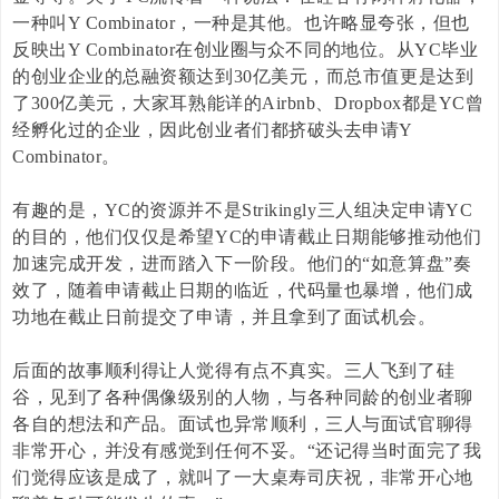
一种叫
Y Combinator
，一种是其他。也许略显夸张，但也
反映出
Y Combinator
在创业圈与众不同的地位。从
YC
毕业
的创业企业的总融资额达到
30
亿美元，而总市值更是达到
了
300
亿美元，大家耳熟能详的
Airbnb
、
Dropbox
都是
YC
曾
经孵化过的企业，因此创业者们都挤破头去申请
Y
Combinator
。
有趣的是，
YC
的资源并不是
Strikingly
三人组决定申请
YC
的目的，他们仅仅是希望
YC
的申请截止日期能够推动他们
加速完成开发，进而踏入下一阶段。他们的“如意算盘”奏
效了，随着申请截止日期的临近，代码量也暴增，他们成
功地在截止日前提交了申请，并且拿到了面试机会。
后面的故事顺利得让人觉得有点不真实。三人飞到了硅
谷，见到了各种偶像级别的人物，与各种同龄的创业者聊
各自的想法和产品。面试也异常顺利，三人与面试官聊得
非常开心，并没有感觉到任何不妥。“还记得当时面完了我
们觉得应该是成了，就叫了一大桌寿司庆祝，非常开心地