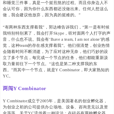
和睡觉三件事，真是一个挺煎熬的过程。而且你身边人不
会认可你，因为你什么东西都还没做出来。任何人想这么
做，我会建议他放弃，因为真的挺难的。”
“有两种东西支撑着我”，郭达峰告诉我们，“第一是有时候
我特别特别累了，我会打开
Skype
，听对面两个人打字的声
音，什么也不说。我会有‘
Ihave a team, I am not alone
’的感
觉，这种
team
的存在感支撑着我”。他们很清楚，创业热情
会随着时间不断消逝，为了应对这种无奈，他们巧妙的设
立了多个节点，每完成一个节点的任务，他们都能重新汲
取力量前往下一个节点。“这也是第二种支撑我的东
西。”而其中一个节点，就是
Y Combinator
，即大家熟知的
YC
。
两闯Y Combinator
Y Combinator
成立于
2005
年，是美国著名的创业孵化器，
为创业之初的公司提供办公场地、设备、咨询意见以及资
金等等。关于
YC
流传着一种说法：在硅谷有两种孵化器，