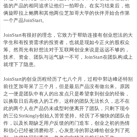
值的产品的相同追求让他们一拍即合。在实习结束后，他
俩旋即拉上鲍腾和其他两位芝加哥大学的伙伴开始合作第
一个产品
JoinStart
。
JoinStart
有很好的理念，它致力于帮助连接有创业想法的大
学生和有投资需求的投资者，也就是现如今正火的股权众
筹。然而光有好想法对于互联网创业来说是远远不够的，
技术、资金、团队与运气缺一不可，
JoinStart
在团队构成上
就埋下了隐患。
JoinStart
的创业历程经历了七八个月，过程中郭达峰还特别
前往芝加哥呆了三个月，但是最后产品没有做出来。原因
之一便是团队中有人的出发点只是希望拿到创业的经验，
以换取日后高收入的工作。这样的团队无法长久，志不在
此的两个人在产品仍未成型时便离开了团队，只剩下现今
的三位
Strikingly
创始人苦苦坚持。经历了不愉快的团队合
作，以及长期缺乏用户反馈的闭门造车，创业之初的热情
和信心已经被消磨殆尽，心灰意冷的郭达峰给创业判了死