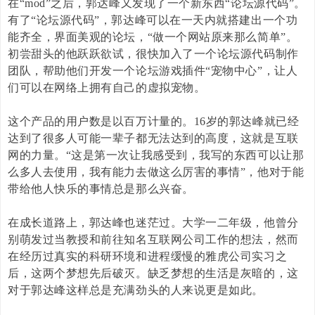
在“
mod
”之后，郭达峰又发现了一个新东西“论坛源代码”。
有了“论坛源代码”，郭达峰可以在一天内就搭建出一个功
能齐全，界面美观的论坛，“做一个网站原来那么简单”。
初尝甜头的他跃跃欲试，很快加入了一个论坛源代码制作
团队，帮助他们开发一个论坛游戏插件“宠物中心”，让人
们可以在网络上拥有自己的虚拟宠物。
这个产品的用户数是以百万计量的。
16
岁的郭达峰就已经
达到了很多人可能一辈子都无法达到的高度，这就是互联
网的力量。“这是第一次让我感受到，我写的东西可以让那
么多人去使用，我有能力去做这么厉害的事情”，他对于能
带给他人快乐的事情总是那么兴奋。
在成长道路上，郭达峰也迷茫过。大学一二年级，他曾分
别萌发过当教授和前往知名互联网公司工作的想法，然而
在经历过真实的科研环境和进程缓慢的雅虎公司实习之
后，这两个梦想先后破灭。缺乏梦想的生活是灰暗的，这
对于郭达峰这样总是充满劲头的人来说更是如此。