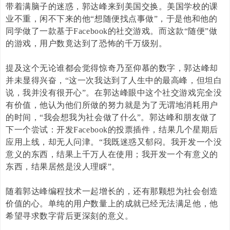
带着满脑子的迷惑，郭达峰来到美国交换。美国学校的课
业不重，闲不下来的他“想随便找点事做”，于是他和他的
同学做了一款基于
Facebook
的社交游戏。而这款“随便”做
的游戏，用户数竟达到了恐怖的千万级别。
提及这个无论谁都会觉得惊奇乃至仰慕的数字，郭达峰却
并未显得兴奋，“这一次我达到了人生中的最高峰，但坦白
说，我并没有很开心”。在郭达峰眼中这个社交游戏完全没
有价值，他认为他们所做的努力就是为了无谓地消耗用户
的时间，“我会想我为社会做了什么”。郭达峰和朋友做了
下一个尝试：开发
Facebook
的投票插件，结果几个星期后
应用上线，却无人问津。“我既迷惑又郁闷。我开发一个没
意义的东西，结果上千万人在使用；我开发一个有意义的
东西，结果居然是没人理睬”。
随着郭达峰编程技术一起增长的，还有那颗想为社会创造
价值的心。单纯的用户数量上的成就已经无法满足他，他
希望寻求数字背后更深刻的意义。