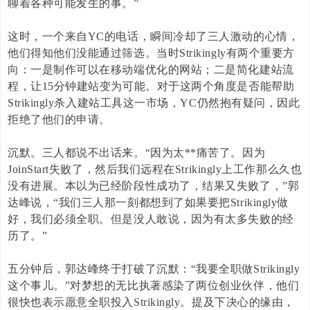
聊着各种可能发生的事。”
这时，一个来自
YC
的电话，瞬间冷却了三人激动的心情，
他们得知他们没能通过筛选。当时
Strikingly
有两个重要方
向：一是制作可以在移动端优化的网站；二是简化建站流
程，让
15
分钟建站变为可能。对于这两个角度是否能帮助
Strikingly
杀入建站工具这一市场，
YC
仍然抱有疑问，因此
拒绝了他们的申请。
沉默。三人都说不出话来。“因为太
**
痛苦了。因为
JoinStart
失败了，然后我们远程在
Strikingly
上工作那么久也
没有进展。本以为已经阶段性成功了，结果又失败了，”郭
达峰说，“我们三人那一刻都想到了如果要把
Strikingly
做
好，我们必须全职。但是没人敢说，因为有太多失败的经
历了。”
五分钟后，郭达峰终于打破了沉默：“我要全职做
Strikingly
这个事儿。”对梦想的无比执著感染了两位创业伙伴，他们
很快也表示愿意全职投入
Strikingly
。提及下决心的缘由，