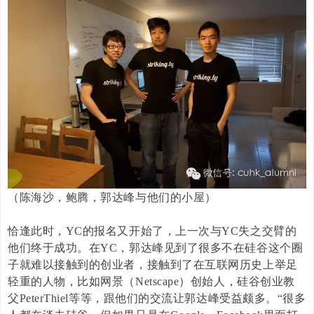
（陈海沙，
鲍腾，郭达峰与他们的小屋
）
恰逢此时，
YC
的报名又开始了，上一次与
YC
失之交臂的
他们终于成功。在
YC
，郭达峰见到了很多不在硅谷这个圈
子就难以接触到的创业者，接触到了在互联网历史上举足
轻重的人物，比如网景（
Netscape
）创始人，硅谷创业教
父
PeterThiel
等等，跟他们的交流让郭达峰受益颇多。“很多