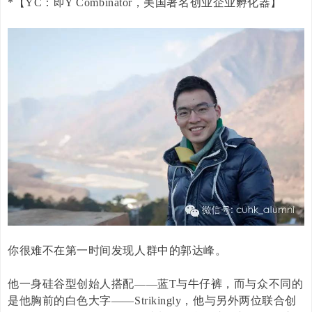
*【YC：即
Y Combinator
，美国著名创业企业孵化器
】
你很难不在第一时间发现人群中的郭达峰。
他一身硅谷型创始人搭配——蓝
T
与牛仔裤，而与众不同的
是他胸前的白色大字——
Strikingly
，他与另外两位联合创