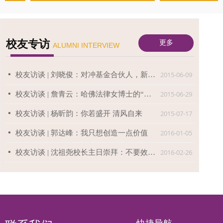
校友专访
更多
ALUMNI INTERVIEW
2015-06-09
넷
校友访谈 | 刘晓俊：对冲基金合伙人，新时代的探险家
2015-06-29
넷
校友访谈 | 詹青云：哈佛法律女博士的“七年之痒”
2015-07-17
넷
校友访谈 | 杨昕韵：你若盛开 清风自来
2016-01-05
넷
校友访谈 | 郭达峰：我只想创造一点价值
2016-02-26
넷
校友访谈 | 沈祖尧校长主日崇拜：不要效法这个世界