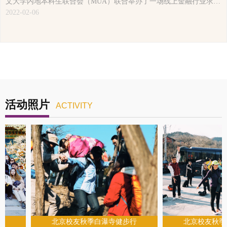
文大学内地本科生联合会（MUA）联合举办了一场线上金融行业求职
实战工作坊。本次活动是CUMA第五届理事会换届选举后第一场面向
2022-02-06
在校生的求职活动，有近200名在校生及应届生报名参与了本次线上
工作坊。未来CUMA将努力为广大校友及在校生带来更多职业发展方
面的优质活动。
活动照片
ACTIVITY
北京校友秋季白瀑寺健步行
北京校友秋季