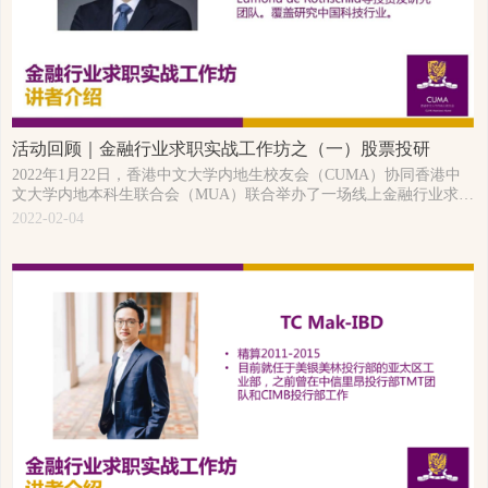
活动回顾｜金融行业求职实战工作坊之（一）股票投研
​​​​​​​2022年1月22日，香港中文大学内地生校友会（CUMA）协同香港中
文大学内地本科生联合会（MUA）联合举办了一场线上金融行业求职
实战工作坊。本次活动是CUMA第五届理事会换届选举后第一场面向
2022-02-04
在校生的求职活动，有近200名在校生及应届生报名参与了本次线上
工作坊。未来CUMA将努力为广大校友及在校生带来更多职业发展方
面的优质活动。